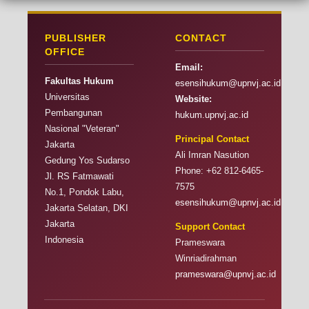
PUBLISHER
CONTACT
OFFICE
Email:
Fakultas Hukum
esensihukum@upnvj.ac.id
Universitas
Website:
Pembangunan
hukum.upnvj.ac.id
Nasional "Veteran"
Principal Contact
Jakarta
Ali Imran Nasution
Gedung Yos Sudarso
Phone: +62 812-6465-
Jl. RS Fatmawati
7575
No.1, Pondok Labu,
esensihukum@upnvj.ac.id
Jakarta Selatan, DKI
Jakarta
Support Contact
Indonesia
Prameswara
Winriadirahman
prameswara@upnvj.ac.id