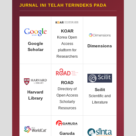
JURNAL INI TELAH TERINDEKS PADA
KOAR
Korea Open
Google
Access
Dimensions
Scholar
platform for
Researchers
ROAD
Directory of
Scilit
Harvard
Open Access
Scientific and
Library
Scholarly
Literature
Resources
Garuda